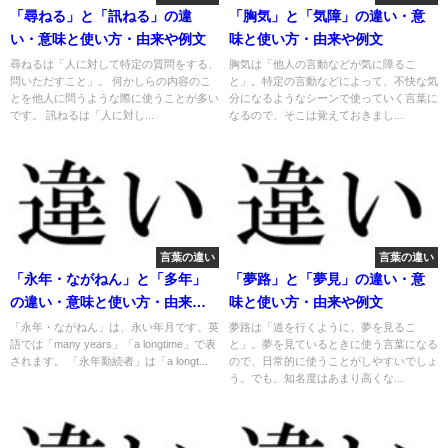
「尋ねる」と「訊ねる」の違
「胸気」と「気障」の違い・意
い・意味と使い方・由来や例文
味と使い方・由来や例文
尋ねるは「人に対して特定の質問をする、
胸気は「他人の言動などが気に障るこ
問いただすこと」。 何かしらの内容のこ
と」。特定の言動などによって、不快な気
とを他人に問うような際に使うことが多い
分になるようなシーンで使っていく言葉に
です。 訊ねるは「人に対し...
なるので、そこは覚えておきまし...
言葉の違い
言葉の違い
「永年・ながねん」と「多年」
「夢路」と「夢見」の違い・意
の違い・意味と使い方・由来や
味と使い方・由来や例文
例文
「永年・ながねん」は、永い年月です。英
夢路は「道を行くように、夢を見るこ
語では「many years」「a longtime」で表
と」。夢を見ているときに使う言葉になる
されます。 「永年勤続者」は「a longt...
ので、日常的に使うことがしやすいでしょ
う。でも、知名度はあまり高くな...