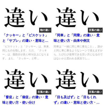
物の違い
言葉の違い
「クッキー」と「ビスケット」
「同車」と「同乗」の違い・意
と「サブレ」の違い・意味と使
味と使い方・由来や例文
い方・使い分け
「ビスケット」と「クッキー」は、本来、
同車は「一緒に同じ車に乗ること」。誰か
同じものを指します。 ただ、「クッキ
と同じ車に乗るようなシーンで使えますか
ー」は、脂肪分が高く40％以上になりま
ら、たびたび使用できる言い方になるので
す。 また、「クッキー」と呼...
はないかと思われる状況でし...
言葉の違い
言葉の違い
「督促」と「催促」の違い・意
「目も及ばず」と「目もくれ
味と使い方・使い分け
ず」の違い・意味と使い方・由