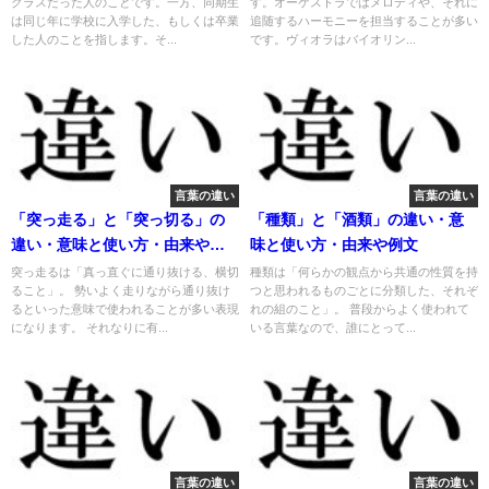
クラスだった人のことです。一方、同期生
す。オーケストラではメロディや、それに
は同じ年に学校に入学した、もしくは卒業
追随するハーモニーを担当することが多い
した人のことを指します。そ...
です。ヴィオラはバイオリン...
言葉の違い
言葉の違い
「突っ走る」と「突っ切る」の
「種類」と「酒類」の違い・意
違い・意味と使い方・由来や例
味と使い方・由来や例文
文
突っ走るは「真っ直ぐに通り抜ける、横切
種類は「何らかの観点から共通の性質を持
ること」。 勢いよく走りながら通り抜け
つと思われるものごとに分類した、それぞ
るといった意味で使われることが多い表現
れの組のこと」。 普段からよく使われて
になります。 それなりに有...
いる言葉なので、誰にとって...
言葉の違い
言葉の違い