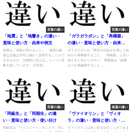
言葉の違い
言葉の違い
「地震」と「地響き」の違い・
「ガラガラポン」と「再構築」
意味と使い方・由来や例文
の違い・意味と使い方・由来や
例文
地震は「地面が揺れること」。 地震の厳
ガラガラポンは「既存の仕組みを壊して始
密な定義は非常に細かく説明することがで
めから再構築すること」「再構築」と言い
きるものの、大雑把に言えばこういった現
換えると分かりやすい。 再構築は「組織
象を指しています。 日常的...
などを再編成すること」。 ...
言葉の違い
楽器の違い
「同級生」と「同期生」の違
「ヴァイオリン」と「ヴィオ
い・意味と使い方・使い分け
ラ」の違い・意味と使い方・使
い分け
同級生は「クラスメート」のことで、同じ
ヴァイオリンは高い音を出すことができま