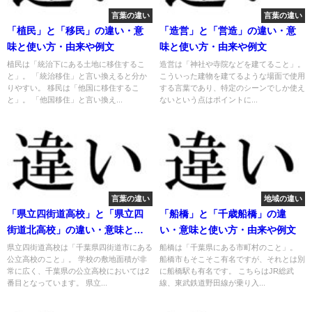
言葉の違い
言葉の違い
「植民」と「移民」の違い・意
「造営」と「営造」の違い・意
味と使い方・由来や例文
味と使い方・由来や例文
植民は「統治下にある土地に移住するこ
造営は「神社や寺院などを建てること」。
と」。 「統治移住」と言い換えると分か
こういった建物を建てるような場面で使用
りやすい。 移民は「他国に移住するこ
する言葉であり、特定のシーンでしか使え
と」。 「他国移住」と言い換え...
ないという点はポイントに...
言葉の違い
地域の違い
「県立四街道高校」と「県立四
「船橋」と「千歳船橋」の違
街道北高校」の違い・意味と使
い・意味と使い方・由来や例文
い方・由来や例文
県立四街道高校は「千葉県四街道市にある
船橋は「千葉県にある市町村のこと」。
公立高校のこと」。 学校の敷地面積が非
船橋市もそこそこ有名ですが、それとは別
常に広く、千葉県の公立高校においては2
に船橋駅も有名です。 こちらはJR総武
番目となっています。 県立...
線、東武鉄道野田線が乗り入...