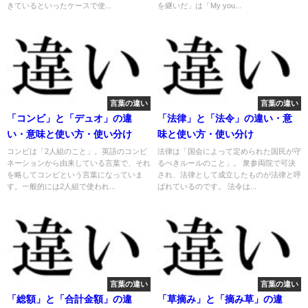
きているといったケースで使...
を継いだ」は「My you...
言葉の違い
言葉の違い
「コンビ」と「デュオ」の違
「法律」と「法令」の違い・意
い・意味と使い方・使い分け
味と使い方・使い分け
コンビは「2人組のこと」。英語のコンビ
法律は「国会によって定められた国民が守
ネーションから由来している言葉で、それ
るべきルールのこと」。 衆参両院で可決
を略してコンビという言葉になっていま
され、法律として成立したものが法律と呼
す。一般的には2人組で使われ...
ばれているのです。 法令は...
言葉の違い
言葉の違い
「総額」と「合計金額」の違
「草摘み」と「摘み草」の違