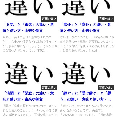
言葉の違い
言葉の違い
「兵気」と「軍気」の違い・意
「窓外」と「室外」の違い・意
味と使い方・由来や例文
味と使い方・由来や例文
兵気は「兵士における意気や士気のこ
窓外は「窓の外のこと」。特定の部屋に存
と」。兵士のやる気などの意味で使うこと
在する窓の外を意味する言葉になります。
ができる言葉になるでしょう。そんなに有
こういう言い方を使う機会はあまり多くな
名な言い方ではないです。軍気は...
いと言えるのではないかと思...
言葉の違い
言葉の違い
「清閑」と「閑寂」の違い・意
「継ぐ」と「受け継ぐ」と「襲
味と使い方・由来や例文
う」の違い・意味と使い方・由
来や例文
清閑は「俗事に煩わされないので、静かで
「継ぐ」は、続けて来たものを受けとめ、
あると言えること」。そういった部分に無
さらに続けることです。 英語では
縁の状況であるために、平穏な暮らしがで
「succeed」で表されます。 「弟が家業