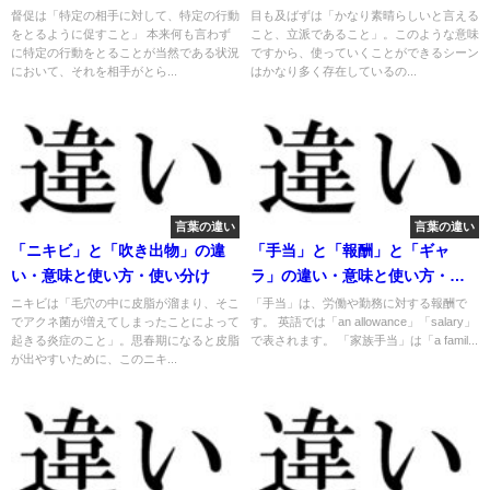
来や例文
督促は「特定の相手に対して、特定の行動
目も及ばずは「かなり素晴らしいと言える
をとるように促すこと」 本来何も言わず
こと、立派であること」。このような意味
に特定の行動をとることが当然である状況
ですから、使っていくことができるシーン
において、それを相手がとら...
はかなり多く存在しているの...
言葉の違い
言葉の違い
「ニキビ」と「吹き出物」の違
「手当」と「報酬」と「ギャ
い・意味と使い方・使い分け
ラ」の違い・意味と使い方・由
来や例文
ニキビは「毛穴の中に皮脂が溜まり、そこ
「手当」は、労働や勤務に対する報酬で
でアクネ菌が増えてしまったことによって
す。 英語では「an allowance」「salary」
起きる炎症のこと」。思春期になると皮脂
で表されます。 「家族手当」は「a famil...
が出やすいために、このニキ...