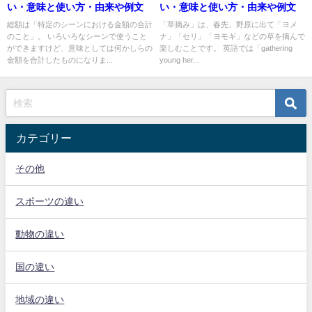
い・意味と使い方・由来や例文
い・意味と使い方・由来や例文
総額は「特定のシーンにおける金額の合計
「草摘み」は、春先、野原に出て「ヨメ
のこと」。 いろいろなシーンで使うこと
ナ」「セリ」「ヨモギ」などの草を摘んで
ができますけど、意味としては何かしらの
楽しむことです。 英語では「gathering
金額を合計したものになりま...
young her...
カテゴリー
その他
スポーツの違い
動物の違い
国の違い
地域の違い