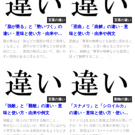
言葉の違い
言葉の違い
「脂が乗る」と「勢いづく」の
「歪曲」と「曲解」の違い・意
違い・意味と使い方・由来や例
味と使い方・由来や例文
文
脂が乗るは「魚などが脂肪が増えて美味し
歪曲は「事実や物事などを故意に歪めるこ
くなること、調子が出て仕事などが捗る状
と」。 「捏造」と言い換えると分かりや
況のこと」。普段の毎日において、使いや
すい。 曲解は「事実や物事などを故意に
すい意味があると言えるでし...
誤って解釈すること」。 「...
言葉の違い
動物の違い
「強敵」と「難敵」の違い・意
「スナメリ」と「シロイルカ」
味と使い方・由来や例文
の違い・意味と使い方・使い分
け
強敵は「戦うのに苦労する敵のこと」。
スナメリは生まれた直後は大部分が黒いで
倒せないことはないが、倒すまでにはかな
すが、4～6ヶ月経つと全身が灰色になり
り苦労を強いられる状況があるようなとき
ます。 体長は1.5～2メートルでクジラ類