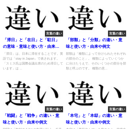
言葉の違い
言葉の違い
「滞日」と「在日」と「駐日」
「部類」と「分類」の違い・意
の意味・意味と使い方・由来や
味と使い方・由来や例文
例文
「滞日」は、日本に滞在することです。英
部類は「種類によって分けられたそれぞれ
語では「stay in Japan」で表されます。
の部分のこと」。 種類によっていくつか
「スミス氏は国際会議出席のため滞日して
に分けたうえで、そのいくつかの部分を部
います」は ...
類と呼ぶのです。 種類の意...
言葉の違い
言葉の違い
「戦闘」と「戦争」の違い・意
「本宅」と「本邸」の違い・意
味と使い方・由来や例文
味と使い方・由来や例文