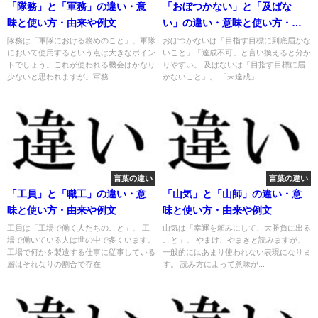
「隊務」と「軍務」の違い・意
「おぼつかない」と「及ばな
味と使い方・由来や例文
い」の違い・意味と使い方・由
来や例文
隊務は「軍隊における務めのこと」。軍隊
おぼつかないは「目指す目標に到底届かな
において使用するという点は大きなポイン
いこと」「達成不可」と言い換えると分か
トでしょう。これが使われる機会はかなり
りやすい。 及ばないは「目指す目標に届
少ないと思われますが。軍務...
かないこと」。 「未達成」...
言葉の違い
言葉の違い
「工員」と「職工」の違い・意
「山気」と「山師」の違い・意
味と使い方・由来や例文
味と使い方・由来や例文
工員は「工場で働く人たちのこと」。 工
山気は「幸運を頼みにして、大勝負に出る
場で働いている人は世の中で多くいます。
こと」。 やまけ、やまきと読みますが、
工場で何かを製造する仕事に従事している
一般的にはあまり使われない表現になりま
層はそれなりの割合で存在...
す。 読み方によって意味が...