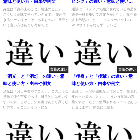
意味と使い方・由来や例文
ピング」の違い・意味と使い
方・使い分け
身空は「身の上のこと、境遇のこと」。
通販は「メディアで紹介されている商品を
こういう意味で使っていきます。 使用で
通信手段を用いて注文を受け付け、販売を
きるシーンはそこそこあるものの、身空と
する形態のこと」。 インターネットの
いう言い方はあまり有名では...
WEBサイトみならず、テレビ...
言葉の違い
言葉の違い
「消光」と「消灯」の違い・意
「後身」と「後輩」の違い・意
味と使い方・由来や例文
味と使い方・由来や例文
消光は「月日を費やすこと」。このような
後身は「人間や組織などに関して、生まれ
意味で使う言葉であり、日常的には使いや
変わった姿のこと」。 こういう意味の言
すいです。しかし、知名度はあまり高くな
葉ですが、たまに使用されるシーンはある
いので、そこはポイントにな...
と言えます。 頻繁には使わ...