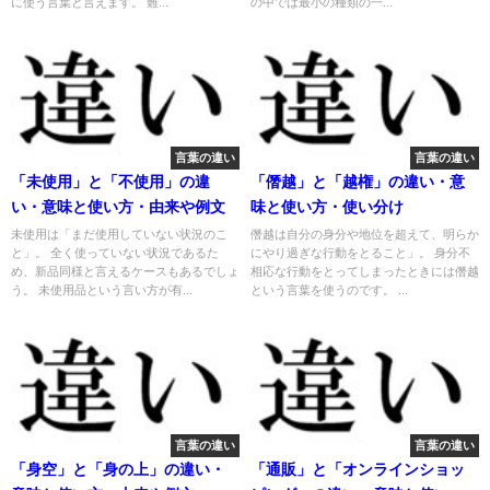
に使う言葉と言えます。 難...
の中では最小の種類の一...
言葉の違い
言葉の違い
「未使用」と「不使用」の違
「僭越」と「越権」の違い・意
い・意味と使い方・由来や例文
味と使い方・使い分け
未使用は「まだ使用していない状況のこ
僭越は自分の身分や地位を超えて、明らか
と」。 全く使っていない状況であるた
にやり過ぎな行動をとること」。 身分不
め、新品同様と言えるケースもあるでしょ
相応な行動をとってしまったときには僭越
う。 未使用品という言い方が有...
という言葉を使うのです。 ...
言葉の違い
言葉の違い
「身空」と「身の上」の違い・
「通販」と「オンラインショッ