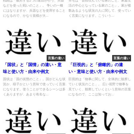
戦闘は「敵対する2つの集団が行う、兵器
本宅は「普段住んでいる家のこと、家庭生
などを使った戦いのこと」。 争いの一種
活の中心となっている家のこと」。家が複
にはなりますが、兵器などを使用すること
数あるような状況の人に関して、使ってい
になるので、かなり規模が大...
く言葉になります。こういう...
言葉の違い
言葉の違い
「国状」と「国情」の違い・意
「巨視的」と「俯瞰的」の違
味と使い方・由来や例文
い・意味と使い方・由来や例文
国状は「国の状態のこと」。国がどんな状
巨視的は「物事に関して、全体的に観察し
況か、様子かという意味で使っていく言葉
ていく状況のこと」。 広い視野で物事を
になります。使うことができるシーンは多
見ていく、観察していくという意味の言葉
くありますが、あまり有名な...
になるので、ここは知ってお...