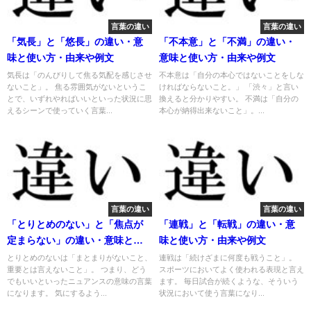
言葉の違い
言葉の違い
「気長」と「悠長」の違い・意
「不本意」と「不満」の違い・
味と使い方・由来や例文
意味と使い方・由来や例文
気長は「のんびりして焦る気配を感じさせ
不本意は「自分の本心ではないことをしな
ないこと」。 焦る雰囲気がないというこ
ければならないこと。」 「渋々」と言い
とで、いずれやればいいといった状況に思
換えると分かりやすい。 不満は「自分の
えるシーンで使っていく言葉...
本心が納得出来ないこと」。...
言葉の違い
言葉の違い
「とりとめのない」と「焦点が
「連戦」と「転戦」の違い・意
定まらない」の違い・意味と使
味と使い方・由来や例文
い方・由来や例文
とりとめのないは「まとまりがないこと、
連戦は「続けざまに何度も戦うこと」。
重要とは言えないこと」。 つまり、どう
スポーツにおいてよく使われる表現と言え
でもいいといったニュアンスの意味の言葉
ます。 毎日試合が続くような、そういう
になります。 気にするよう...
状況において使う言葉になり...