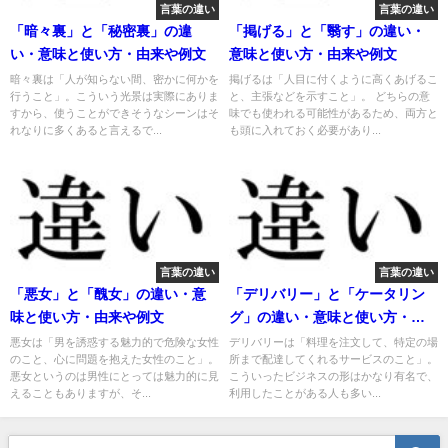
言葉の違い
言葉の違い
「暗々裏」と「秘密裏」の違
「掲げる」と「翳す」の違い・
い・意味と使い方・由来や例文
意味と使い方・由来や例文
暗々裏は「人が知らない間、密かに何かを
掲げるは「人目に付くように高くあげるこ
行うこと」。こういう光景は実際にありま
と、主張などを示すこと」。 どちらの意
すから、使うことができそうなシーンはそ
味でも使われる可能性があるため、両方と
れなりに多くあると言えるで...
も頭に入れておく必要があり...
言葉の違い
言葉の違い
「悪女」と「醜女」の違い・意
「デリバリー」と「ケータリン
味と使い方・由来や例文
グ」の違い・意味と使い方・由
来や例文
悪女は「男を誘惑する魅力的で危険な女性
デリバリーは「料理を注文して、特定の場
のこと、心に問題を抱えた女性のこと」。
所まで配達してくれるサービスのこと」。
悪女というのは男性にとっては魅力的に見
こういったビジネスの形はかなり有名で、
えることもありますが、そ...
利用したことがある人も多い...