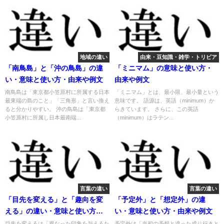
地域の違い
由来・豆知識・雑学・トリビア
「南鳥島」と「沖の鳥島」の違
「ミニマム」の意味と使い方・
い・意味と使い方・由来や例文
由来や例文
南鳥島は「東京都小笠原村に所属する日本
「ミニマム」とは、最小限、最小量という
最東端の島のこと」「三角形」と言い換え
意味です。 語源は、英語（minimum）か
ると分かりやすい。 沖の鳥島は「東京都
らきています。 さらに、この英語
小笠原村に所属し日本最南端...
（minimum）はラテン...
言葉の違い
言葉の違い
「目先を変える」と「趣向を変
「予定外」と「想定外」の違
える」の違い・意味と使い方・
い・意味と使い方・由来や例文
由来や例文
目先を変えるは「異なった印象を与えるた
予定外は「当初の予想と違った成り行きと