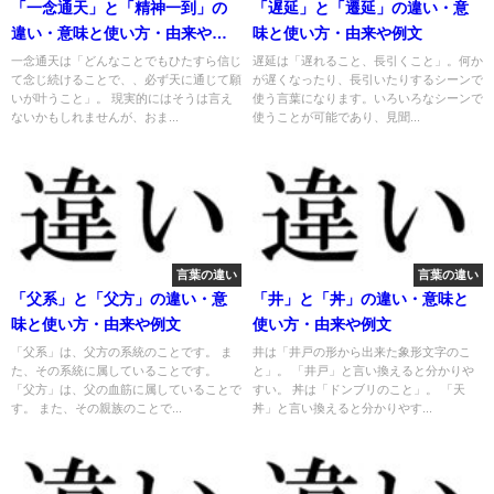
「一念通天」と「精神一到」の
「遅延」と「遷延」の違い・意
違い・意味と使い方・由来や例
味と使い方・由来や例文
文
一念通天は「どんなことでもひたすら信じ
遅延は「遅れること、長引くこと」。何か
て念じ続けることで、、必ず天に通じて願
が遅くなったり、長引いたりするシーンで
いが叶うこと」。 現実的にはそうは言え
使う言葉になります。いろいろなシーンで
ないかもしれませんが、おま...
使うことが可能であり、見聞...
言葉の違い
言葉の違い
「父系」と「父方」の違い・意
「井」と「丼」の違い・意味と
味と使い方・由来や例文
使い方・由来や例文
「父系」は、父方の系統のことです。 ま
井は「井戸の形から出来た象形文字のこ
た、その系統に属していることです。
と」。 「井戸」と言い換えると分かりや
「父方」は、父の血筋に属していることで
すい。 丼は「ドンブリのこと」。 「天
す。 また、その親族のことで...
丼」と言い換えると分かりやす...