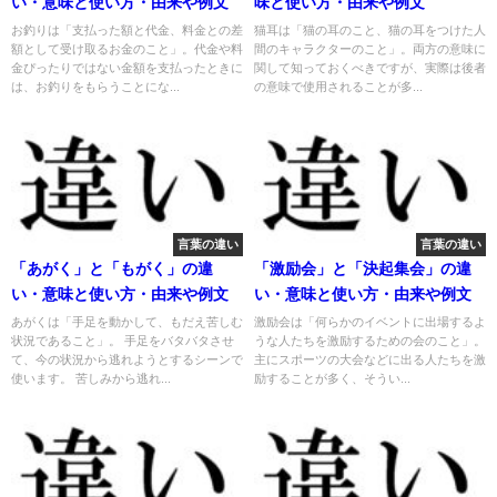
い・意味と使い方・由来や例文
味と使い方・由来や例文
お釣りは「支払った額と代金、料金との差
猫耳は「猫の耳のこと、猫の耳をつけた人
額として受け取るお金のこと」。代金や料
間のキャラクターのこと」。両方の意味に
金ぴったりではない金額を支払ったときに
関して知っておくべきですが、実際は後者
は、お釣りをもらうことにな...
の意味で使用されることが多...
言葉の違い
言葉の違い
「あがく」と「もがく」の違
「激励会」と「決起集会」の違
い・意味と使い方・由来や例文
い・意味と使い方・由来や例文
あがくは「手足を動かして、もだえ苦しむ
激励会は「何らかのイベントに出場するよ
状況であること」。 手足をバタバタさせ
うな人たちを激励するための会のこと」。
て、今の状況から逃れようとするシーンで
主にスポーツの大会などに出る人たちを激
使います。 苦しみから逃れ...
励することが多く、そうい...