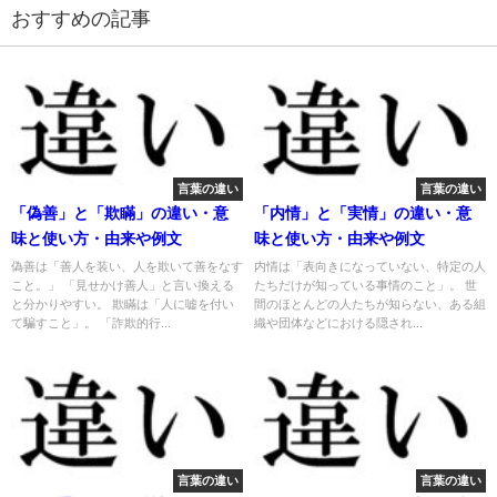
おすすめの記事
言葉の違い
言葉の違い
「偽善」と「欺瞞」の違い・意
「内情」と「実情」の違い・意
味と使い方・由来や例文
味と使い方・由来や例文
偽善は「善人を装い、人を欺いて善をなす
内情は「表向きになっていない、特定の人
こと。」 「見せかけ善人」と言い換える
たちだけが知っている事情のこと」。 世
と分かりやすい。 欺瞞は「人に嘘を付い
間のほとんどの人たちが知らない、ある組
て騙すこと」。 「詐欺的行...
織や団体などにおける隠され...
言葉の違い
言葉の違い