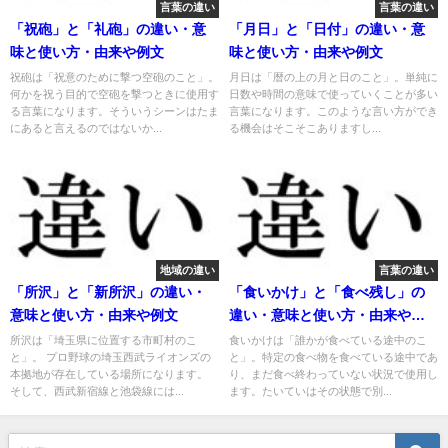
言葉の違い
言葉の違い
「祝砲」と「礼砲」の違い・意
「月日」と「日付」の違い・意
味と使い方・由来や例文
味と使い方・由来や例文
祝砲は「祝意のために撃つ空砲のこと」。
月日は「暦の上の月と日のこと」。単純に
何かを祝う目的で空砲を撃つときに使用す
日数や時間の意味で使っていくことが多い
る言葉になります。そういうシーンはたま
言葉になります。このような言い方ができ
にあると言えるのではないか...
る機会はそこそこありますし...
地域の違い
言葉の違い
「所沢」と「新所沢」の違い・
「食いかけ」と「食べ残し」の
意味と使い方・由来や例文
違い・意味と使い方・由来や例
文
所沢は「埼玉県に位置する市町村のこ
食いかけは「誰かが食べている途中のこ
と」。 プロ野球の埼玉西武ライオンズの
と」。特定の食べ物を食べている途中であ
本拠地が存在している場所になります。
り、まだ食べ終わっていない状況で使用し
そして、西武新宿線と池袋線には...
ます。たいていはその状態で別...