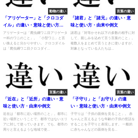
動物の違い
言葉の違い
「アリゲーター」と「クロコダ
「諸君」と「諸兄」の違い・意
イル」の違い・意味と使い方・
味と使い方・由来や例文
由来や例文
アリゲーターは「爬虫綱ワニ目アリゲータ
諸君は「対等かそれ以下の多数の相手に対
ー科のワニのこと」。 「小型ワニ」と言
して、親しみを込めて言う言葉のこと」。
い換えると分かりやすい。 クロコダイル
複数人をまとめて言うときに使いますが、
は「爬虫綱ワニ目クロコダイ...
対象となっている人たちは...
言葉の違い
言葉の違い
「近在」と「近所」の違い・意
「子守り」と「お守り」の違
味と使い方・由来や例文
い・意味と使い方・由来や例文
近在は「都市に近い場所のこと」。都市に
子守りは「子供の面倒を見ること」。 赤
近い場所ということで、都市ではないエリ
ちゃんと言えるような年齢の子供の世話を
アに対して使っていきます。でも、都市の
することを子守りと表現します。 一般的
周りと言えるような地域で使...
に赤ちゃんなどの面倒を見る...