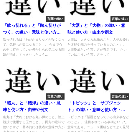
言葉の違い
言葉の違い
「吹っ切れる」と「踏ん切りが
「大器」と「大物」の違い・意
つく」の違い・意味と使い方・
味と使い方・由来や例文
由来や例文
吹っ切れるは「わだかまりなどがなくなっ
大器は「大きな入れ物のこと、人並み優れ
て、気持ちが楽になること」。 今まで心
た才能や能力を持っている人のこと」。
の中に存在していた何かしらの気になる問
大器晩成という言い方が有名です。 たい
題が消え、すっきりしたよう...
ていはこういう言い方をして...
言葉の違い
言葉の違い
「砲丸」と「砲弾」の違い・意
「トピック」と「サブジェク
味と使い方・由来や例文
ト」の違い・意味と使い方・由
来や例文
砲丸は「大砲における丸い弾のこと、陸上
トピックは「話題となっている出来事など
競技で使用する玉のこと」。両方の意味で
のこと」。 注目されている事柄といった
使いますが、基本的には後者の意味の方が
意味であり、ニュース番組などでよく見聞
有名であると言えるでしょう...
きする表現になります。 自...