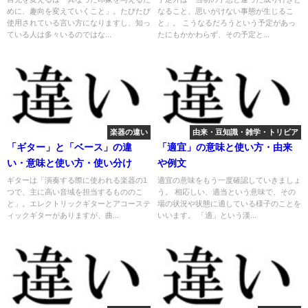
めに、趣向を変えていくこと」。たびたび
なること、思いがけない事態が生じるこ
使用されている言い方になりますし、知っ
と」。 こうなるだろうという予定があっ
ている人は多々いるのではな...
たにもかかわらず、その予定と...
楽器の違い
由来・豆知識・雑学・トリビア
「ギター」と「ベース」の違
「適宜」の意味と使い方・由来
い・意味と使い方・使い分け
や例文
ギターは「演奏する際に使われる楽器の1
適宜の意味をもう一度確認していきましょ
つで、主に高い音域を担当するもののこ
う。 相応しい、適当という意味で、その
と」。エレクトリックギターとアコーステ
場の状況や状態に適している様子のことを
ィックギターがありますが、曲...
いいます。 「適」という漢...