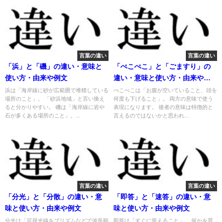
言葉の違い
言葉の違い
「浜」と「磯」の違い・意味と
「ぺこぺこ」と「ごますり」の
使い方・由来や例文
違い・意味と使い方・由来や例
文
浜は「海岸線に砂が広範囲で堆積している
ぺこぺこは「お腹が空いていること、頭を
場所のこと」。 「砂浜地域」と言い換え
何度も下げること」。 両方の意味で使う
ると分かりやすい。 磯は「海岸線に岩や
表現になります。 後者の意味は特徴的と
石が多くある場所のこと」。...
言えるのではないかと思われ...
言葉の違い
言葉の違い
「分光」と「分散」の違い・意
「即答」と「速答」の違い・意
味と使い方・由来や例文
味と使い方・由来や例文
分光は「可視光線をプリズムなどで波長順
即答は「すぐに答えること」。 何かを質