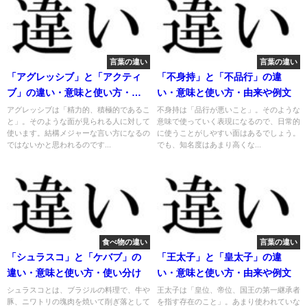
言葉の違い
言葉の違い
「アグレッシブ」と「アクティ
「不身持」と「不品行」の違
ブ」の違い・意味と使い方・由
い・意味と使い方・由来や例文
来や例文
アグレッシブは「精力的、積極的であるこ
不身持は「品行が悪いこと」。そのような
と」。そのような面が見られる人に対して
意味で使っていく表現になるので、日常的
使います。結構メジャーな言い方になるの
に使うことがしやすい面はあるでしょう。
ではないかと思われるのです...
でも、知名度はあまり高くな...
食べ物の違い
言葉の違い
「シュラスコ」と「ケバブ」の
「王太子」と「皇太子」の違
違い・意味と使い方・使い分け
い・意味と使い方・由来や例文
シュラスコとは、ブラジルの料理で、牛や
王太子は「皇位、帝位、国王の第一継承者
豚、ニワトリの塊肉を焼いて削ぎ落として
を指す存在のこと」。あまり使われていな