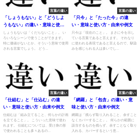
言葉の違い
言葉の違い
「しょうもない」と「どうしよ
「只今」と「たった今」の違
うもない」の違い・意味と使い
い・意味と使い方・由来や例文
方・由来や例文
しょうもないは「くだらないこと」。 い
只今は「現在のこと」。 まさに今を示し
ろいろなシーンで使うことができます。
ている言葉であると言えます。 それなり
特に価値がないとか、そういう意味で使用
に使われる表現であると言えるので、馴染
される言葉でしょう。 どう...
みを感じられる人は多いでし...
言葉の違い
言葉の違い
「仕組む」と「仕込む」の違
「網羅」と「包含」の違い・意
い・意味と使い方・由来や例文
味と使い方・由来や例文
仕組むは「組み立てること、何らかの計画
網羅は「残らず取り入れること、余すこと
を立てること」。 こういった意味で使わ
なくカバーすること」。 何らかの範囲に
れます。 仕組むについては、受け身の形
該当するものを残らず、余すことなく取り
で使われることも多々あるの...
入れる、カバーするという意...