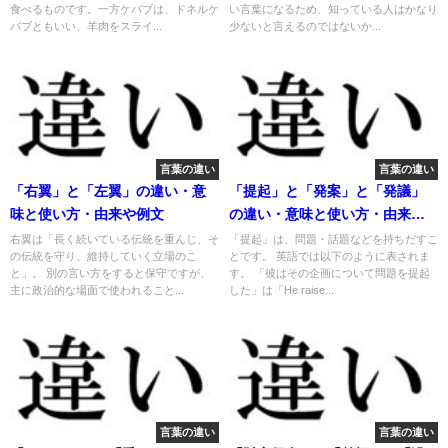
食べるものです。一方ケバブは、ドネルケ
い言葉になるため、知っている人はかなり
バブともいい、羊肉をスライ...
少ないと言えるのではないか...
言葉の違い
言葉の違い
「右翼」と「左翼」の違い・意
「提起」と「発案」と「発議」
味と使い方・由来や例文
の違い・意味と使い方・由来や
例文
右翼は「長く続いている伝統を重んじ、そ
「提起」は、問題・話題などを持ちだすこ
の伝統を守り、維持していく立場のこ
とです。 英語では以下のように表されま
と」。 別の言い方をすると保守ですが、
す。 「彼はその企画について問題を提起
主に政治的な場面で使われること...
した」は「He raise...
言葉の違い
言葉の違い