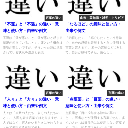
言葉の違い
由来・豆知識・雑学・トリビア
「不運」と「不遇」の違い・意
「なるほど」の意味と使い方・
味と使い方・由来や例文
由来や例文
不運は「運が悪いこと、運が悪いと感じる
「納得した」、「感心した」という意味
状況が起きていること」。運という概念は
で、自分の感情を表現するときに使用する
説明が難しいですが、そういった運に見放
言葉と言えます。 相手の言動などに対し
されている状況を漠然と表現...
て、自分が納得できた、感心し...
言葉の違い
言葉の違い
「人々」と「方々」の違い・意
「点眼薬」と「目薬」の違い・
味と使い方・由来や例文
意味と使い方・由来や例文
人々は「複数の人たち、多くの人たちのこ
点眼薬は「目に投与する液状の薬のこ
と」。 人間を表す言葉ではありますが、1
と」。医者などが使用する言葉であり、多
人ではなく、何人かいるときにそれらをま
くの人たちは日常的には使用しない言葉で
とめて表現する意味で使わ...
す。でも、知名度はそれなりに高...