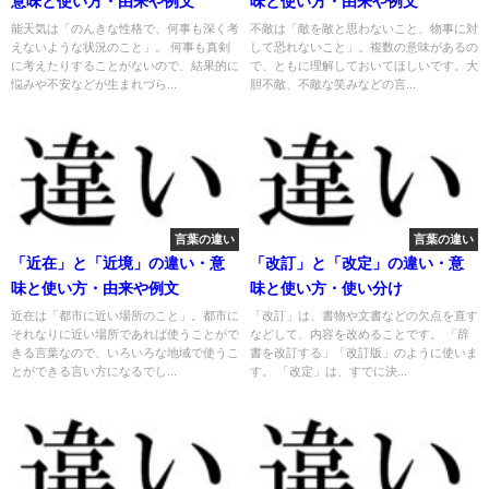
意味と使い方・由来や例文
味と使い方・由来や例文
能天気は「のんきな性格で、何事も深く考
不敵は「敵を敵と思わないこと、物事に対
えないような状況のこと」。 何事も真剣
して恐れないこと」。複数の意味があるの
に考えたりすることがないので、結果的に
で、ともに理解しておいてほしいです。大
悩みや不安などが生まれづら...
胆不敵、不敵な笑みなどの言...
言葉の違い
言葉の違い
「近在」と「近境」の違い・意
「改訂」と「改定」の違い・意
味と使い方・由来や例文
味と使い方・使い分け
近在は「都市に近い場所のこと」。都市に
「改訂」は、書物や文書などの欠点を直す
それなりに近い場所であれば使うことがで
などして、内容を改めることです。 「辞
きる言葉なので、いろいろな地域で使うこ
書を改訂する」「改訂版」のように使いま
とができる言い方になるでし...
す。 「改定」は、すでに決...