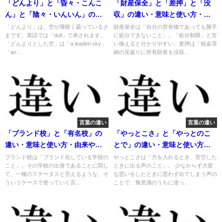
「どんより」と「昏々・こんこ
「財産保全」と「差押」と「没
ん」と「陰々・いんいん」の違
収」の違い・意味と使い方・由
い・意味と使い方・由来や例文
来や例文
「どんより」は、空が薄暗く曇っているさ
財産保全は「自分の所有物であっても勝手
まです。英語では「dull」で表されます。
に処分できないこと」。「処分制限」と言
「どんよりとした空」は「a leaden sky」
い換えると分かりやすい。差押は「税金滞
「an ...
納の見返りに所有財産を没収...
言葉の違い
言葉の違い
「ブランド校」と「有名校」の
「やっとこさ」と「やっとのこ
違い・意味と使い方・由来や例
とで」の違い・意味と使い方・
文
由来や例文
ブランド校は「ブランド化している学校の
やっとこさは「力を入れるとき、苦労した
こと」。その学校の出身であることに関し
ときに出る声のこと」。 少なからず大変
て、一種のステータスと言えるような、そ
な思いをしたときに思わず出てしまう声の
ういうケースで使っていく言...
ことで、無意識のうちに使っ...