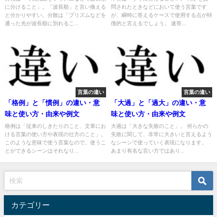
に分けること」。「波長順」と言い換える
問されたときなどにおいて使う言葉です
と分かりやすい。分散は「プリズムなどを
が、瞬時に答えるケースで使用する点が特
通った光が波長順に別れるこ...
徴的と言えるでしょう。 速答...
言葉の違い
言葉の違い
「格例」と「慣例」の違い・意
「大過」と「過大」の違い・意
味と使い方・由来や例文
味と使い方・由来や例文
格例は「従来のしきたりのこと、文章にお
大過は「大きな失敗のこと」。 何らかの
ける言葉の使い方や表現の仕方のこと」。
失敗に関して、非常に大きいと言えるよう
このような意味で使う言葉なので、使うこ
なシーンで使っていく表現になります。
とができるシーンはそれなり...
あまり有名な言い方ではあり...
カテゴリー