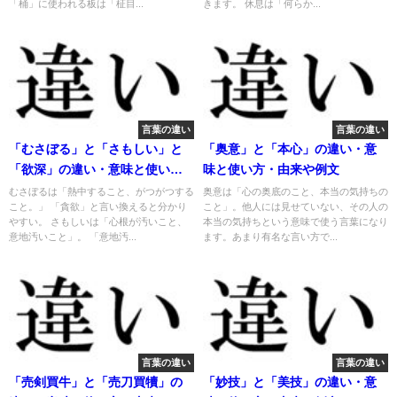
「桶」に使われる板は「柾目...
きます。 休息は「何らか...
言葉の違い
言葉の違い
「むさぼる」と「さもしい」と
「奥意」と「本心」の違い・意
「欲深」の違い・意味と使い
味と使い方・由来や例文
方・由来や例文
むさぼるは「熱中すること、がつがつする
奥意は「心の奥底のこと、本当の気持ちの
こと。」 「貪欲」と言い換えると分かり
こと」。他人には見せていない、その人の
やすい。 さもしいは「心根が汚いこと、
本当の気持ちという意味で使う言葉になり
意地汚いこと」。 「意地汚...
ます。あまり有名な言い方で...
言葉の違い
言葉の違い
「売剣買牛」と「売刀買犢」の
「妙技」と「美技」の違い・意