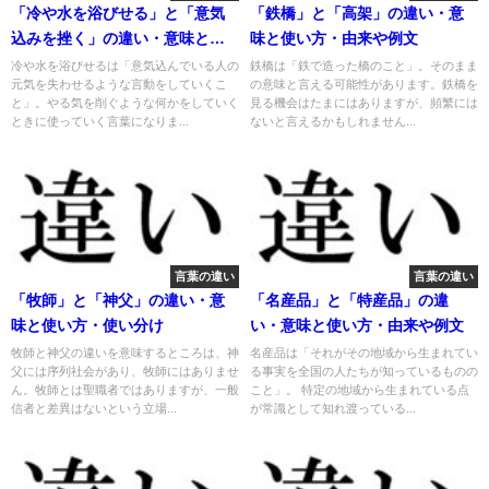
「冷や水を浴びせる」と「意気
「鉄橋」と「高架」の違い・意
込みを挫く」の違い・意味と使
味と使い方・由来や例文
い方・由来や例文
冷や水を浴びせるは「意気込んでいる人の
鉄橋は「鉄で造った橋のこと」。そのまま
元気を失わせるような言動をしていくこ
の意味と言える可能性があります。鉄橋を
と」。やる気を削ぐような何かをしていく
見る機会はたまにはありますが、頻繁には
ときに使っていく言葉になりま...
ないと言えるかもしれません...
言葉の違い
言葉の違い
「牧師」と「神父」の違い・意
「名産品」と「特産品」の違
味と使い方・使い分け
い・意味と使い方・由来や例文
牧師と神父の違いを意味するところは、神
名産品は「それがその地域から生まれてい
父には序列社会があり、牧師にはありませ
る事実を全国の人たちが知っているものの
ん。牧師とは聖職者ではありますが、一般
こと」。 特定の地域から生まれている点
信者と差異はないという立場...
が常識として知れ渡っている...