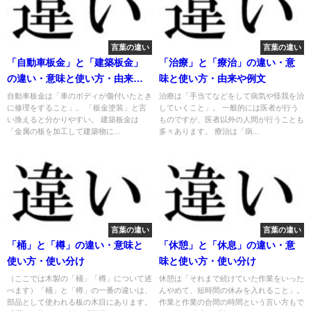
言葉の違い
言葉の違い
「自動車板金」と「建築板金」
「治療」と「療治」の違い・意
の違い・意味と使い方・由来や
味と使い方・由来や例文
例文
自動車板金は「車のボディが傷付いたとき
治療は「手当てなどをして病気や怪我を治
に修理をすること」。 「板金塗装」と言
していくこと」。 一般的には医者が行う
い換えると分かりやすい。 建築板金は
ものですが、医者以外の人間が行うことも
「金属の板を加工して建築物に...
多々あります。 療治は「病...
言葉の違い
言葉の違い
「桶」と「樽」の違い・意味と
「休憩」と「休息」の違い・意
使い方・使い分け
味と使い方・使い分け
（ここでは木製の「桶」「樽」について述
休憩は「それまで続けていた作業をいった
べます）「桶」と「樽」の一番の違いは、
んやめて、短時間の休みを入れること」。
部品として使われる板の木目にあります。
作業と作業の合間の時間という言い方もで