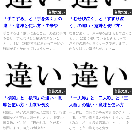
言葉の違い
言葉の違い
「手こずる」と「手を焼く」の
「むせび泣く」と「すすり泣
違い・意味と使い方・由来や例
く」の違い・意味と使い方・由
文
来や例文
手こずるは「扱いに困ること、処置に手間
むせび泣くは「声や喉を詰まらせて泣くこ
を要し、すんなりとは解決できないこ
と」。 普通に泣いているときと比べて、
と」。 何かに対処するにあたって手間や
泣き声の調子が違うケースで使います。
時間が多くかかってしまうシーン...
かなり悲しい気持ちがこもっ...
言葉の違い
言葉の違い
「検閲」と「検問」の違い・意
「一人称」と「二人称」と「三
味と使い方・由来や例文
人称」の違い・意味と使い方・
使い分け
検閲は「特定の思想や表現に関して、行政
一人称は「自分自身を表す言葉のこと」。
機関などが事前に調べること」。 特定の
「私」と言い換えると分かりやすい。 二
出版物などに関して行われることが多く、
人称は「相手を表す言葉のこと」。 「あ
検閲により、特定の出版物の...
なた」と言い換えると分か...