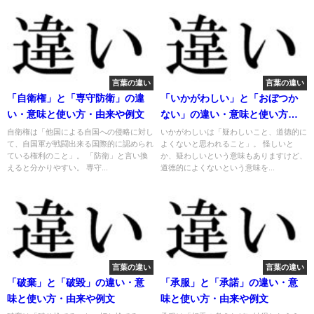
言葉の違い
言葉の違い
「自衛権」と「専守防衛」の違
「いかがわしい」と「おぼつか
い・意味と使い方・由来や例文
ない」の違い・意味と使い方・
由来や例文
自衛権は「他国による自国への侵略に対し
いかがわしいは「疑わしいこと、道徳的に
て、自国軍が戦闘出来る国際的に認められ
よくないと思われること」。 怪しいと
ている権利のこと」。 「防衛」と言い換
か、疑わしいという意味もありますけど、
えると分かりやすい。 専守...
道徳的によくないという意味を...
言葉の違い
言葉の違い
「破棄」と「破毀」の違い・意
「承服」と「承諾」の違い・意
味と使い方・由来や例文
味と使い方・由来や例文