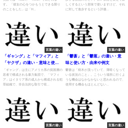
す。 「彼女の心をつかもうとできる限り
しくするという意味で使いますけど、それ
のことをした」は「H...
に対して進歩するという評価...
言葉の違い
言葉の違い
「ギャング」と「マフィア」と
「鬱蒼」と「鬱葱」の違い・意
「ヤクザ」の違い・意味と使い
味と使い方・由来や例文
方・由来や例文
「ギャング」は主にアメリカ系の貧困層の
鬱蒼は「樹木が茂っていて、薄暗くなって
若者で構成される暴力集団で、「マフィ
いる状況のこと」。こういう場所に行くよ
ア」はイタリア系の成人から構成される犯
うな機会はなかなかないと思われるので、
罪組織で、非合法的な取引で収...
使用する機会もほとんどない...
言葉の違い
言葉の違い