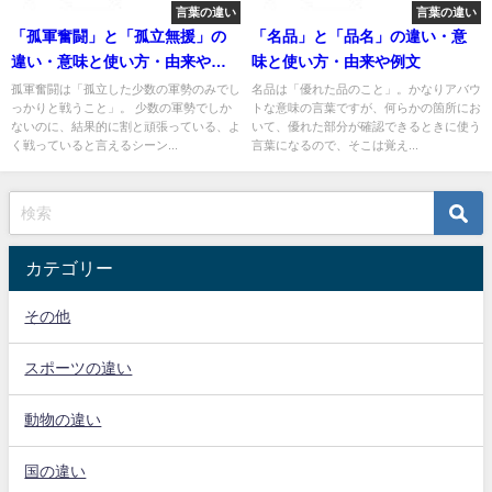
言葉の違い
言葉の違い
「孤軍奮闘」と「孤立無援」の
「名品」と「品名」の違い・意
違い・意味と使い方・由来や例
味と使い方・由来や例文
文
孤軍奮闘は「孤立した少数の軍勢のみでし
名品は「優れた品のこと」。かなりアバウ
っかりと戦うこと」。 少数の軍勢でしか
トな意味の言葉ですが、何らかの箇所にお
ないのに、結果的に割と頑張っている、よ
いて、優れた部分が確認できるときに使う
く戦っていると言えるシーン...
言葉になるので、そこは覚え...
カテゴリー
その他
スポーツの違い
動物の違い
国の違い