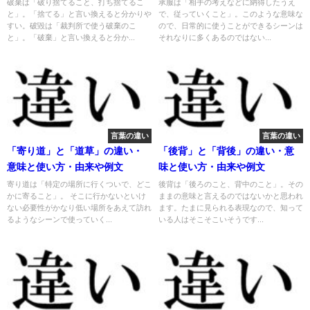
破棄は「破り捨てること、打ち捨てるこ
承服は「相手の考えなどに納得したうえ
と」。「捨てる」と言い換えると分かりや
で、従っていくこと」。このような意味な
すい。破毀は「裁判所で使う破棄のこ
ので、日常的に使うことができるシーンは
と」。「破棄」と言い換えると分か...
それなりに多くあるのではない...
言葉の違い
言葉の違い
「寄り道」と「道草」の違い・
「後背」と「背後」の違い・意
意味と使い方・由来や例文
味と使い方・由来や例文
寄り道は「特定の場所に行くついで、どこ
後背は「後ろのこと、背中のこと」。その
かに寄ること」。 そこに行かないといけ
ままの意味と言えるのではないかと思われ
ない必要性がかなり低い場所をあえて訪れ
ます。たまに見られる表現なので、知って
るようなシーンで使っていく...
いる人はそこそこいそうです...