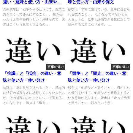
違い・意味と使い方・由来や例
味と使い方・由来や例文
文
売剣買牛は「戦争をやめたうえで、農業に
妙技は「非常に優れている、見事に感じら
力を尽くして盛んにすること」。 剣を売
れる技のこと」。 なかなかできないと言
ったうえで牛を買うという意味なので、実
えるような、見事と評価できる技に対して
際はこういう意味と言えるの...
使用する言葉になります。 ...
言葉の違い
言葉の違い
「抗議」と「抵抗」の違い・意
「競争」と「競走」の違い・意
味と使い方・使い分け
味と使い方・使い分け
抗議は「反対意見を述べること」。基本的
競争は「他者などと競うこと」。何かしら
に特定の状況などに納得していない人たち
の優劣をかけて、他者などと勝負をすると
が、その状況のおかしさについて訴えるこ
いう意味があります。競走は「走って他者
とになります。抵抗は「権力...
と競うこと」。競うという点...