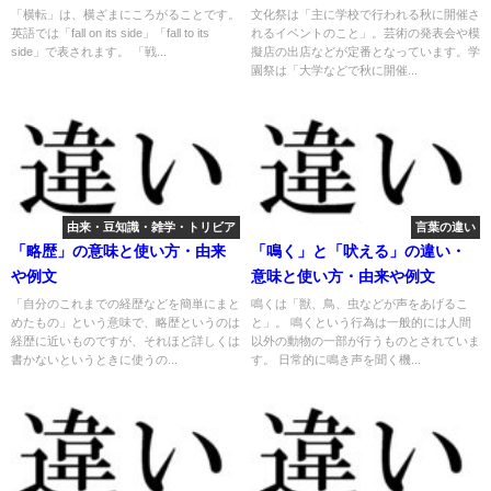
「横転」は、横ざまにころがることです。
文化祭は「主に学校で行われる秋に開催さ
英語では「fall on its side」「fall to its
れるイベントのこと」。芸術の発表会や模
side」で表されます。 「戦...
擬店の出店などが定番となっています。学
園祭は「大学などで秋に開催...
由来・豆知識・雑学・トリビア
言葉の違い
「略歴」の意味と使い方・由来
「鳴く」と「吠える」の違い・
や例文
意味と使い方・由来や例文
「自分のこれまでの経歴などを簡単にまと
鳴くは「獣、鳥、虫などが声をあげるこ
めたもの」という意味で、略歴というのは
と」。 鳴くという行為は一般的には人間
経歴に近いものですが、それほど詳しくは
以外の動物の一部が行うものとされていま
書かないというときに使うの...
す。 日常的に鳴き声を聞く機...