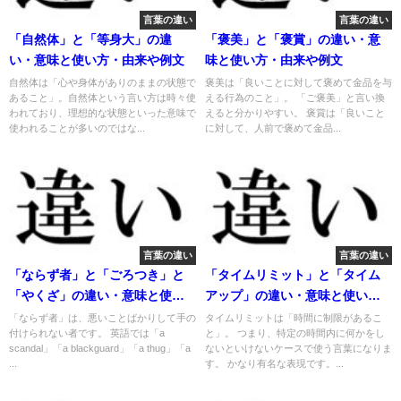
言葉の違い
言葉の違い
「自然体」と「等身大」の違
「褒美」と「褒賞」の違い・意
い・意味と使い方・由来や例文
味と使い方・由来や例文
自然体は「心や身体がありのままの状態で
褒美は「良いことに対して褒めて金品を与
あること」。自然体という言い方は時々使
える行為のこと」。 「ご褒美」と言い換
われており、理想的な状態といった意味で
えると分かりやすい。 褒賞は「良いこと
使われることが多いのではな...
に対して、人前で褒めて金品...
言葉の違い
言葉の違い
「ならず者」と「ごろつき」と
「タイムリミット」と「タイム
「やくざ」の違い・意味と使い
アップ」の違い・意味と使い
方・由来や例文
方・由来や例文
「ならず者」は、悪いことばかりして手の
タイムリミットは「時間に制限があるこ
付けられない者です。 英語では「a
と」。 つまり、特定の時間内に何かをし
scandal」「a blackguard」「a thug」「a
ないといけないケースで使う言葉になりま
...
す。 かなり有名な表現です。...