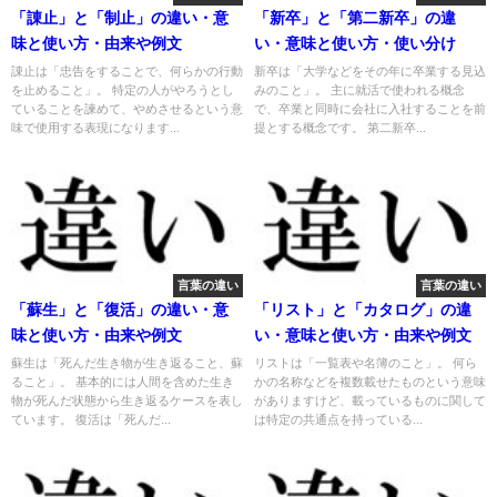
「諌止」と「制止」の違い・意
「新卒」と「第二新卒」の違
味と使い方・由来や例文
い・意味と使い方・使い分け
諌止は「忠告をすることで、何らかの行動
新卒は「大学などをその年に卒業する見込
を止めること」。 特定の人がやろうとし
みのこと」。 主に就活で使われる概念
ていることを諫めて、やめさせるという意
で、卒業と同時に会社に入社することを前
味で使用する表現になります...
提とする概念です。 第二新卒...
言葉の違い
言葉の違い
「蘇生」と「復活」の違い・意
「リスト」と「カタログ」の違
味と使い方・由来や例文
い・意味と使い方・由来や例文
蘇生は「死んだ生き物が生き返ること、蘇
リストは「一覧表や名簿のこと」。 何ら
ること」。 基本的には人間を含めた生き
かの名称などを複数載せたものという意味
物が死んだ状態から生き返るケースを表し
がありますけど、載っているものに関して
ています。 復活は「死んだ...
は特定の共通点を持っている...