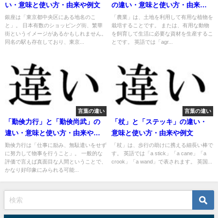
い・意味と使い方・由来や例文
の違い・意味と使い方・由来や
例文
銀座は「東京都中央区にある地名のこ
「農業」は、土地を利用して有用な植物を
と」。 日本有数のショッピング街、繁華
栽培することです。 または、有用な動物
街というイメージがあるかもしれません。
を飼育して生活に必要な資材を生産するこ
同名の駅も存在しており、東京...
とです。 英語では「agr...
言葉の違い
言葉の違い
「勤倹力行」と「勤倹尚武」の
「杖」と「ステッキ」の違い・
違い・意味と使い方・由来や例
意味と使い方・由来や例文
文
勤倹力行は「仕事に励み、無駄遣いをせず
「杖」は、歩行の助けに携える細長い棒で
に努力して物事を行うこと」。 一般的な
す。 英語では「a stick」「a cane」「a
評価で言えば真面目な人間ということで、
crook」「a wand」で表されます。 英国...
かなり好印象にみられる可能...