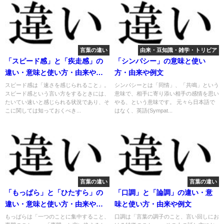
言葉の違い
由来・豆知識・雑学・トリビア
「スピード感」と「疾走感」の
「シンパシー」の意味と使い
違い・意味と使い方・由来や例
方・由来や例文
文
スピード感は「速さを感じられること」。
シンパシーとは「同情」、「共鳴」という
スピード感という言い方をするときには、
意味で、相手に寄り添い相手の感情を思い
たいてい速いと感じられる状況であり、そ
やる、という意味です。 元々ら日本語で
こに関しては知っておくべき...
はなく、英語(Sympat...
言葉の違い
言葉の違い
「もっぱら」と「ひたすら」の
「口調」と「論調」の違い・意
違い・意味と使い方・由来や例
味と使い方・由来や例文
文
もっぱらは「一つのことに集中すること、
口調は「言葉の調子のこと、言い回しにお