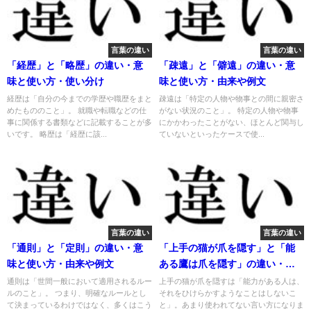
言葉の違い
言葉の違い
「経歴」と「略歴」の違い・意
「疎遠」と「僻遠」の違い・意
味と使い方・使い分け
味と使い方・由来や例文
経歴は「自分の今までの学歴や職歴をまと
疎遠は「特定の人物や物事との間に親密さ
めたもののこと」。 就職や転職などの仕
がない状況のこと」。 特定の人物や物事
事に関係する書類などに記載することが多
にかかわったことがない、ほとんど関与し
いです。 略歴は「経歴に該...
ていないといったケースで使...
言葉の違い
言葉の違い
「通則」と「定則」の違い・意
「上手の猫が爪を隠す」と「能
味と使い方・由来や例文
ある鷹は爪を隠す」の違い・意
味と使い方・由来や例文
通則は「世間一般において適用されるルー
上手の猫が爪を隠すは「能力がある人は、
ルのこと」。 つまり、明確なルールとし
それをひけらかすようなことはしないこ
て決まっているわけではなく、多くはこう
と」。あまり使われてない言い方になりま