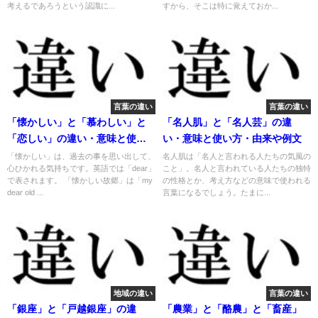
考えるであろうという認識に...
すから、そこは特に覚えておか...
言葉の違い
言葉の違い
「懐かしい」と「慕わしい」と
「名人肌」と「名人芸」の違
「恋しい」の違い・意味と使い
い・意味と使い方・由来や例文
方・由来や例文
「懐かしい」は、過去の事を思い出して、
名人肌は「名人と言われる人たちの気風の
心ひかれる気持ちです。英語では「dear」
こと」。名人と言われている人たちの独特
で表されます。 「懐かしい故郷」は「my
の性格とか、考え方などの意味で使われる
dear old ...
言葉になるでしょう。たまに...
地域の違い
言葉の違い
「銀座」と「戸越銀座」の違
「農業」と「酪農」と「畜産」