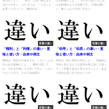
専門のこと」。 「専門」と言い換えると
ける特徴のこと」。 その人の話し方にお
分かりやすい。 ひたすらは「一つのこと
ける特徴のような言葉です。 口調が優し
を延々と行うこと、継続する...
い、厳しいなどの言い方をし...
言葉の違い
言葉の違い
「権利」と「利権」の違い・意
「幼帝」と「幼君」の違い・意
味と使い方・由来や例文
味と使い方・由来や例文
権利は「特定の行為をする、しないことが
幼帝は「幼い皇帝や帝のこと」。年齢的に
許される資格のこと」。 権利に関して
子供と言えるような皇帝や帝に対して使っ
は、それを行使しても良いですし、しない
ていく言葉であると言えるでしょう。あま
でもいいので、かなり自由度が...
り有名な言い方ではないです...
言葉の違い
言葉の違い