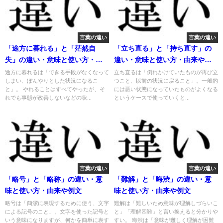
言葉の違い
言葉の違い
「途方に暮れる」と「茫然自
「立ち直る」と「持ち直す」の
失」の違い・意味と使い方・由
違い・意味と使い方・由来や例
来や例文
文
途方に暮れるは「できる手段がなくなって
立ち直るは「倒れかけていたものが再び立
しまい、ぼんやりとした状況になるこ
つこと、以前の状況に戻ること」。一般的
と」。 やれることはすべてやったが、そ
には悪い状態になっていたものがよくなる
れでも事態が改善しないなどの状...
というケースで使っていくと...
言葉の違い
言葉の違い
「略号」と「略称」の違い・意
「難解」と「晦渋」の違い・意
味と使い方・由来や例文
味と使い方・由来や例文
略号は「簡潔に表現するために使う、文字
難解は「難しいため意味が理解しづらいこ
による記号のこと」。文字を使った記号と
と」「理解困難」と言い換えると分かりや
いう意味になりますが、何かを簡単に表す
すい。 晦渋は「意味が難しく理解が困難