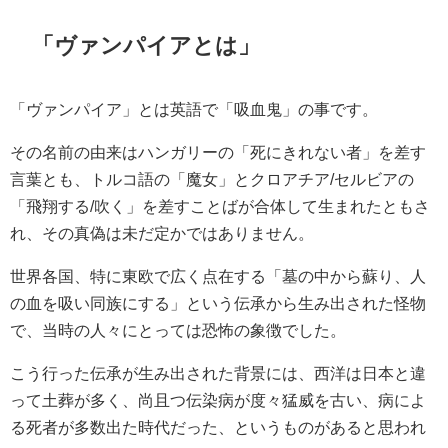
「ヴァンパイアとは」
「ヴァンパイア」とは英語で「吸血鬼」の事です。
その名前の由来はハンガリーの「死にきれない者」を差す
言葉とも、トルコ語の「魔女」とクロアチア/セルビアの
「飛翔する/吹く」を差すことばが合体して生まれたともさ
れ、その真偽は未だ定かではありません。
世界各国、特に東欧で広く点在する「墓の中から蘇り、人
の血を吸い同族にする」という伝承から生み出された怪物
で、当時の人々にとっては恐怖の象徴でした。
こう行った伝承が生み出された背景には、西洋は日本と違
って土葬が多く、尚且つ伝染病が度々猛威を古い、病によ
る死者が多数出た時代だった、というものがあると思われ