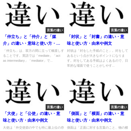
言葉の違い
言葉の違い
「仲立ち」と「仲介」と「媒
「封状」と「封書」の違い・意
介」の違い・意味と使い方・由
味と使い方・由来や例文
来や例文
「仲立ち」は、双方の間に立って橋渡しす
封状は「封をした手紙のこと」。封をして
ることです。英語では「mediate」「act
あるという点が大きなポイントになりま
as intermediary」「mediator」で...
す。封をしてある手紙はよくあるので、日
常的な場面で使うことがしやす...
言葉の違い
言葉の違い
「大使」と「公使」の違い・意
「側面」と「横面」の違い・意
味と使い方・由来や例文
味と使い方・由来や例文
大使は「外交使節の中でも特に最上位の存
側面は「正面に対する言葉のこと、物の横