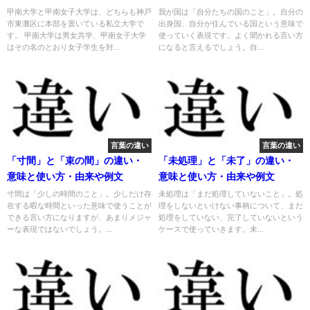
来や例文
甲南大学と甲南女子大学は、どちらも神戸
我が国は「自分たちの国のこと」。自分の
市東灘区に本部を置いている私立大学で
出身国、自分が住んでいる国という意味で
す。 甲南大学は男女共学、甲南女子大学
使っていく表現です。よく聞かれる言い方
はその名のとおり女子学生を対...
になると言えるでしょう。自...
言葉の違い
言葉の違い
「寸間」と「束の間」の違い・
「未処理」と「未了」の違い・
意味と使い方・由来や例文
意味と使い方・由来や例文
寸間は「少しの時間のこと」。少しだけ存
未処理は「まだ処理していないこと」。処
在する暇な時間といった意味で使うことが
理をしないといけない事柄について、まだ
できる言い方になりますが、あまりメジャ
処理をしていない、完了していないという
ーな表現ではないでしょう。...
ケースで使っていきます。未...