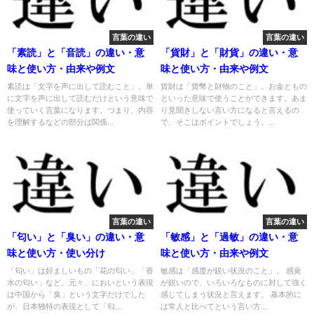
言葉の違い
言葉の違い
「素読」と「音読」の違い・意
「貨財」と「財貨」の違い・意
味と使い方・由来や例文
味と使い方・由来や例文
素読は「文字を声に出して読むこと」。単
貨財は「貨幣と財物のこと」。お金ともの
に文字を声に出して読むだけという意味で
といった意味で使うことができます。あま
使っていく言葉になります。つまり、内容
り見聞きしない言い方になると言えるの
を理解するなどの部分は関係...
で、そこはポイントでしょう。...
言葉の違い
言葉の違い
「匂い」と「臭い」の違い・意
「敏感」と「過敏」の違い・意
味と使い方・使い分け
味と使い方・由来や例文
「匂い」は好ましいもの「花の匂い」「香
敏感は「感度が鋭い状況のこと」。 感覚
水の匂い」など。元々、においという表現
が鋭いので、いろいろなものに対して強く
は中国から「臭」という文字だけでした
感じてしまう状況と言えます。 基本的に
が、日本独特の表現として「匂...
は常人と比べてという言い方...