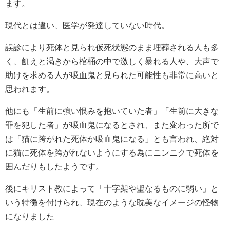
ます。
現代とは違い、医学が発達していない時代。
誤診により死体と見られ仮死状態のまま埋葬される人も多
く、飢えと渇きから棺桶の中で激しく暴れる人や、大声で
助けを求める人が吸血鬼と見られた可能性も非常に高いと
思われます。
他にも「生前に強い恨みを抱いていた者」「生前に大きな
罪を犯した者」が吸血鬼になるとされ、また変わった所で
は「猫に跨がれた死体か吸血鬼になる」とも言われ、絶対
に猫に死体を跨がれないようにする為にニンニクで死体を
囲んだりもしたようです。
後にキリスト教によって「十字架や聖なるものに弱い」と
いう特徴を付けられ、現在のような耽美なイメージの怪物
になりました