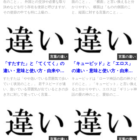
在のこと」。 外国との交渉や必要な取り
面のこと」。 「横面」と言い換えると分
決めなどを行う存在を使節と呼びますが、
かりやすい。 横面は「ものの側面のこ
その使節の中でも特に上級の...
と、縦面に対する言葉のこと」...
言葉の違い
言葉の違い
「すたすた」と「てくてく」の
「キューピッド」と「エロス」
違い・意味と使い方・由来や例
の違い・意味と使い方・由来や
文
例文
すたすたは「やや急いでいる雰囲気で歩い
キューピッドは「ローマ神話の恋の神クビ
ていく状況のこと」。 若干スピードが速
ドのこと。」「キューピット」と言い換え
い、急いでいる雰囲気が出ているときの歩
ると分かりやすい。エロスは「ギリシャ神
き方に対して使っていく言葉...
話の愛の神のこと、愛欲のこ...
言葉の違い
言葉の違い