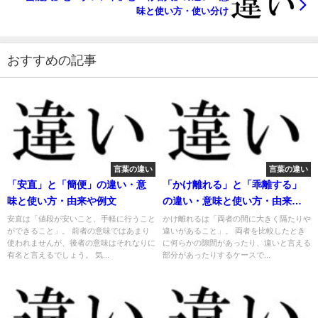
味と使い方・使い分け
おすすめの記事
言葉の違い
言葉の違い
「安直」と「簡便」の違い・意
「かけ離れる」と「乖離する」
味と使い方・由来や例文
の違い・意味と使い方・由来や
例文
安直は「値段が安いこと、手軽に行うこと
かけ離れるは「両者の間に大きく隔たりや
ができること」。 前者の意味ではあまり
違いがあること」。 両者を比較したとき
使われませんが、後者の意味はそれなりに
に何らかの隙間があったり、違いと言える
有名と言えるでしょう。 気...
部分があったりするケースで...