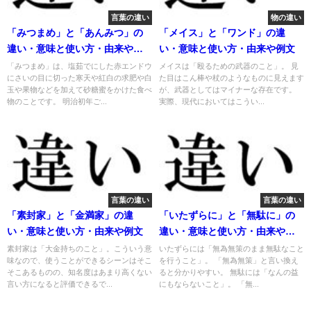
言葉の違い
物の違い
「みつまめ」と「あんみつ」の
「メイス」と「ワンド」の違
違い・意味と使い方・由来や例
い・意味と使い方・由来や例文
文
「みつまめ」は、塩茹でにした赤エンドウ
メイスは「殴るための武器のこと」。 見
にさいの目に切った寒天や紅白の求肥や白
た目はこん棒や杖のようなものに見えます
玉や果物などを加えて砂糖蜜をかけた食べ
が、武器としてはマイナーな存在です。
物のことです。 明治初年ご...
実際、現代においてはこうい...
言葉の違い
言葉の違い
「素封家」と「金満家」の違
「いたずらに」と「無駄に」の
い・意味と使い方・由来や例文
違い・意味と使い方・由来や例
文
素封家は「大金持ちのこと」。こういう意
いたずらには「無為無策のまま無駄なこと
味なので、使うことができるシーンはそこ
を行うこと」。 「無為無策」と言い換え
そこあるものの、知名度はあまり高くない
ると分かりやすい。 無駄には「なんの益
言い方になると評価できるで...
にもならないこと」。 「無...