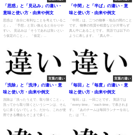
「思惑」と「見込み」の違い・
「中間」と「半ば」の違い・意
意味と使い方・由来や例文
味と使い方・由来や例文
思惑は「自分に有利なことを考えているこ
「中間」は、二つの物事・地点の間のこと
と」。 「予想」と言い換えると分かりや
です。 物事の性質や程度などが片寄らず
すい。 見込みは「そうであれば良いとい
真ん中にあることです。 英語では以下の
う仮定のこと」。 「仮定」...
ように表します。 「真ん中...
言葉の違い
言葉の違い
「洗除」と「洗浄」の違い・意
「毎回」と「毎度」の違い・意
味と使い方・由来や例文
味と使い方・由来や例文
洗除は「洗ったうえで、取り除くこと」。
「毎回」は、一回ごとです。 英語では
洗ってから取り除くというシーンは、そん
「every time」「each time」で表されま
なに多くないでしょう。だから、これが使
す。 「あのチームは毎回ランナーを出し
用できる機会もそこまで多く...
た」は「T...