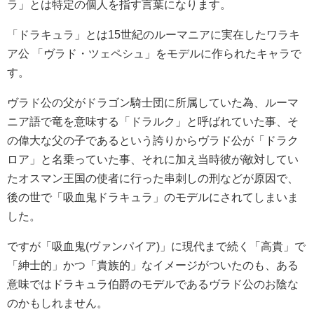
ラ」とは特定の個人を指す言葉になります。
「ドラキュラ」とは15世紀のルーマニアに実在したワラキ
ア公 「ヴラド・ツェペシュ」をモデルに作られたキャラで
す。
ヴラド公の父がドラゴン騎士団に所属していた為、ルーマ
ニア語で竜を意味する「ドラルク」と呼ばれていた事、そ
の偉大な父の子であるという誇りからヴラド公が「ドラク
ロア」と名乗っていた事、それに加え当時彼が敵対してい
たオスマン王国の使者に行った串刺しの刑などが原因で、
後の世で「吸血鬼ドラキュラ」のモデルにされてしまいま
した。
ですが「吸血鬼(ヴァンパイア)」に現代まで続く「高貴」で
「紳士的」かつ「貴族的」なイメージがついたのも、ある
意味ではドラキュラ伯爵のモデルであるヴラド公のお陰な
のかもしれません。