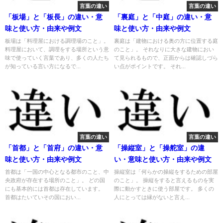
言葉の違い
言葉の違い
「板場」と「板長」の違い・意
「裏庭」と「中庭」の違い・意
味と使い方・由来や例文
味と使い方・由来や例文
板場は「料理屋における調理場のこと」。
裏庭は「建物における奥の方に位置する庭
料理屋において、調理をする場所という意
のこと」。 それなりに大きな建物におい
味で使っていく言葉であり、多くの人たち
て見られるもので、正面からは確認しづら
が知っている言い方になるで...
い点がポイントです。 それ...
言葉の違い
言葉の違い
「首都」と「首府」の違い・意
「操縦室」と「操舵室」の違
味と使い方・由来や例文
い・意味と使い方・由来や例文
首都は「一国の中心となる都市のこと、中
操縦室は「何らかの操縦をするための部屋
央政府が存在する場所のこと」。 どの国
のこと」。 操縦をすると言えるものを実
にも基本的には首都は存在しています。
際に動かすときに使う部屋です。 多くの
首都はたいていその国におい...
人にとっては縁がないと言え...