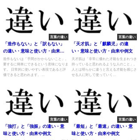
言葉の違い
言葉の違い
「造作もない」と「訳もない」
「天才肌」と「麒麟児」の違
の違い・意味と使い方・由来や
い・意味と使い方・由来や例文
例文
造作もないは「手間がかからないこと」。
天才肌は「非常に優れた才能を生まれつき
要するに簡単にできるという意味になりま
持っていると思われるような人のこと」。
す。 日常的に使いやすい表現であると評
人とは明らかに違うと言える才能を感じさ
価できると思われます。 ...
せる人に対して使っていく...
言葉の違い
言葉の違い
「強打」と「強振」の違い・意
「最短」と「最速」の違い・意
味と使い方・由来や例文
味と使い方・由来や例文