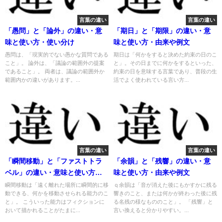
言葉の違い
言葉の違い
「愚問」と「論外」の違い・意
「期日」と「期限」の違い・意
味と使い方・使い分け
味と使い方・由来や例文
愚問は、「現実的でない愚かな質問である
期日は「何かをすると決めた約束の日のこ
こと」。 論外は、「議論の範囲外の提案
と」。その日までに何かをするといった、
であること」。 両者は、議論の範囲外か
約束の日を意味する言葉であり、普段の生
範囲内かの違いがあります。...
活でよく使われている言い方...
言葉の違い
言葉の違い
「瞬間移動」と「ファストトラ
「余韻」と「残響」の違い・意
ベル」の違い・意味と使い方・
味と使い方・由来や例文
由来や例文
瞬間移動は「遠く離れた場所に瞬間的に移
ｑ余韻は「音が消えた後にもかすかに残る
動できる、何かを移動させられる能力のこ
響きのこと、または何かが終わった後に残
と」。 こういった能力はフィクションに
る名残の様なもののこと」。 「残響」と
おいて描かれることがたまに...
言い換えると分かりやすい。...