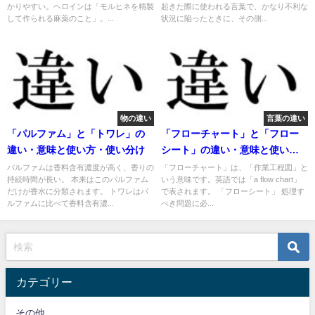
かりやすい。ヘロインは「モルヒネを精製
起きた際に使われる言葉で、かなり不利な
して作られる麻薬のこと」。...
状況に陥ったときに、その側...
物の違い
言葉の違い
「パルファム」と「トワレ」の
「フローチャート」と「フロー
違い・意味と使い方・使い分け
シート」の違い・意味と使い
方・由来や例文
パルファムは香料含有濃度が高く、香りの
「フローチャート」は、「作業工程図」と
持続時間が長い。 本来はこのパルファム
いう意味です。英語では「a flow chart」
だけが香水に分類されます。 トワレはパ
で表されます。 「フローシート」 処理す
ルファムに比べて香料含有濃...
べき問題に必...
カテゴリー
その他