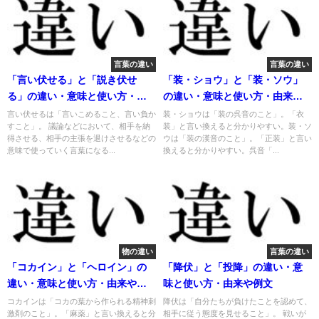
言葉の違い
言葉の違い
「言い伏せる」と「説き伏せ
「装・ショウ」と「装・ソウ」
る」の違い・意味と使い方・由
の違い・意味と使い方・由来や
来や例文
例文
言い伏せるは「言いこめること、言い負か
装・ショウは「装の呉音のこと」。「衣
すこと」。 議論などにおいて、相手を納
装」と言い換えると分かりやすい。装・ソ
得させる、相手の主張を退けさせるなどの
ウは「装の漢音のこと」。「正装」と言い
意味で使っていく言葉になる...
換えると分かりやすい。呉音「...
物の違い
言葉の違い
「コカイン」と「ヘロイン」の
「降伏」と「投降」の違い・意
違い・意味と使い方・由来や例
味と使い方・由来や例文
文
コカインは「コカの葉から作られる精神刺
降伏は「自分たちが負けたことを認めて、
激剤のこと」。「麻薬」と言い換えると分
相手に従う態度を見せること」。 戦いが