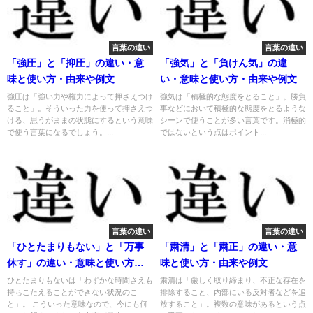
言葉の違い
言葉の違い
「強圧」と「抑圧」の違い・意
「強気」と「負けん気」の違
味と使い方・由来や例文
い・意味と使い方・由来や例文
強圧は「強い力や権力によって押さえつけ
強気は「積極的な態度をとること」。勝負
ること」。そういった力を使って押さえつ
事などにおいて積極的な態度をとるような
ける、思うがままの状態にするという意味
シーンで使うことが多い言葉です。消極的
で使う言葉になるでしょう。...
ではないという点はポイント...
言葉の違い
言葉の違い
「ひとたまりもない」と「万事
「粛清」と「粛正」の違い・意
休す」の違い・意味と使い方・
味と使い方・由来や例文
由来や例文
ひとたまりもないは「わずかな時間さえも
粛清は「厳しく取り締まり、不正な存在を
持ちこたえることができない状況のこ
排除すること、内部にいる反対者などを追
と」。 こういった意味なので、今にも何
放すること」。複数の意味があるという点