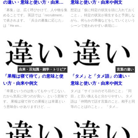
の違い・意味と使い方・由来や
意味と使い方・由来や例文
例文
「募集」は、広く呼びかけて、人や物を集
想定は「仮に特定の状況を頭に入れておく
めることです。 英語では「recruitment」
こと」。特定の状況が発生すると予測しな
で表されます。 「兵士の募集に応じた」
がら、何らかの準備などをしていくという
は「He en...
シーンで使われやすい表現に...
由来・豆知識・雑学・トリビア
言葉の違い
「果報は寝て待て」の意味と使
「タメ」と「タメ語」の違い・
い方・由来や例文
意味と使い方・由来や例文
「幸運というのは焦ってもやってこない、
タメは「サイコロのぞろ目のこと」「同
だから気長に待つのが良い」という意味で
目」と言い換えると分かりやすい。 タメ
す。 果報は寝て待ての果報とは幸運とい
語は「仲間内で話す言葉のこと、相手と同
う意味合いがありますけど、...
等のことばのこと」。 「タメ...