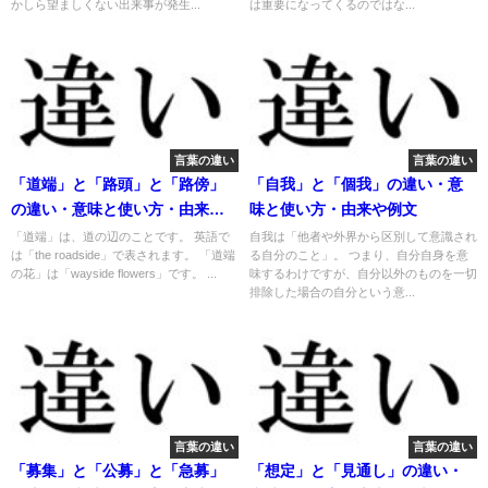
かしら望ましくない出来事が発生...
は重要になってくるのではな...
言葉の違い
言葉の違い
「道端」と「路頭」と「路傍」
「自我」と「個我」の違い・意
の違い・意味と使い方・由来や
味と使い方・由来や例文
例文
「道端」は、道の辺のことです。 英語で
自我は「他者や外界から区別して意識され
は「the roadside」で表されます。 「道端
る自分のこと」。 つまり、自分自身を意
の花」は「wayside flowers」です。 ...
味するわけですが、自分以外のものを一切
排除した場合の自分という意...
言葉の違い
言葉の違い
「募集」と「公募」と「急募」
「想定」と「見通し」の違い・