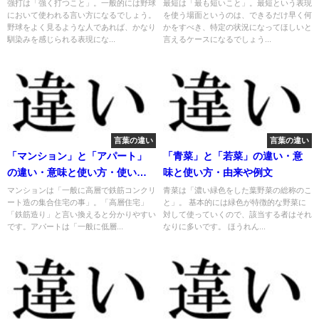
強打は「強く打つこと」。一般的には野球
最短は「最も短いこと」。最短という表現
において使われる言い方になるでしょう。
を使う場面というのは、できるだけ早く何
野球をよく見るような人であれば、かなり
かをすべき、特定の状況になってほしいと
馴染みを感じられる表現にな...
言えるケースになるでしょう...
言葉の違い
言葉の違い
「マンション」と「アパート」
「青菜」と「若菜」の違い・意
の違い・意味と使い方・使い分
味と使い方・由来や例文
け
マンションは「一般に高層で鉄筋コンクリ
青菜は「濃い緑色をした葉野菜の総称のこ
ート造の集合住宅の事」。「高層住宅」
と」。 基本的には緑色が特徴的な野菜に
「鉄筋造り」と言い換えると分かりやすい
対して使っていくので、該当する者はそれ
です。アパートは「一般に低層...
なりに多いです。 ほうれん...